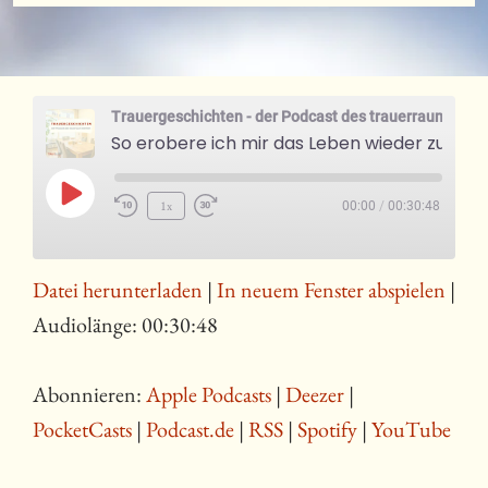
« Alle Podcasts
Trauergeschichten - der Podcast des trauerraum Bremen
So erobere ich mir das Leben wieder zurück
Play
1x
00:00
/
00:30:48
Episode
Datei herunterladen
|
In neuem Fenster abspielen
|
Audiolänge: 00:30:48
Abonnieren:
Apple Podcasts
|
Deezer
|
PocketCasts
|
Podcast.de
|
RSS
|
Spotify
|
YouTube