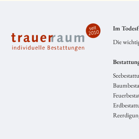
Im Todesf
Die wichti
Bestattun
Seebestatt
Baumbesta
Feuerbesta
Erdbestatt
Reerdigun