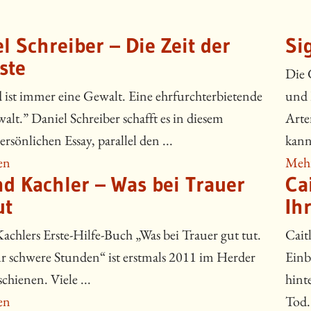
l Schreiber – Die Zeit der
Si
ste
Die 
 ist immer eine Gewalt. Eine ehrfurchterbietende
und 
lt.” Daniel Schreiber schafft es in diesem
Arte
ersönlichen Essay, parallel den ...
kann.
en
Mehr
d Kachler – Was bei Trauer
Ca
ut
Ih
achlers Erste-Hilfe-Buch „Was bei Trauer gut tut.
Cait
ür schwere Stunden“ ist erstmals 2011 im Herder
Einb
schienen. Viele ...
hint
en
Tod. 