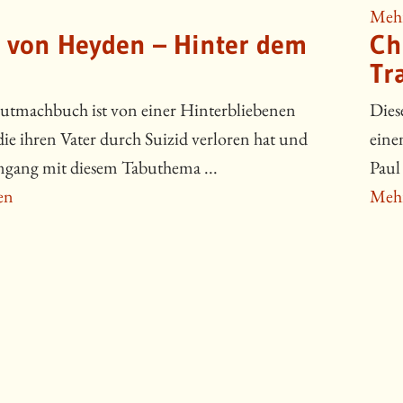
Mehr
a von Heyden – Hinter dem
Ch
Tr
utmachbuch ist von einer Hinterbliebenen
Dies
 die ihren Vater durch Suizid verloren hat und
eine
gang mit diesem Tabuthema ...
Paul 
en
Mehr