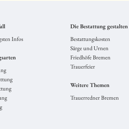
all
Die Bestattung gestalten
gsten Infos
Bestattungskosten
Särge und Urnen
gsarten
Friedhöfe Bremen
Trauerfeier
ung
ttung
Weitere Themen
ttung
ung
Trauerredner Bremen
g