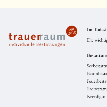
Im Todesf
Die wichti
Bestattun
Seebestatt
Baumbesta
Feuerbesta
Erdbestatt
Reerdigun