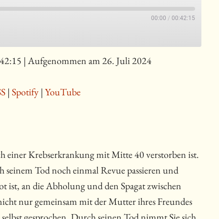
00:00
/
00:42:15
:42:15
|
Aufgenommen am 26. Juli 2024
SS
|
Spotify
|
YouTube
h einer Krebserkrankung mit Mitte 40 verstorben ist.
ch seinem Tod noch einmal Revue passieren und
tot ist, an die Abholung und den Spagat zwischen
nicht nur gemeinsam mit der Mutter ihres Freundes
r selbst gesprochen. Durch seinen Tod nimmt Sie sich