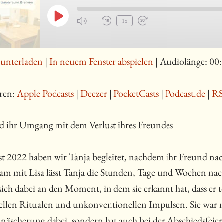
Play
1x
Episode
runterladen
|
In neuem Fenster abspielen
|
Audiolänge: 00
ren:
Apple Podcasts
|
Deezer
|
PocketCasts
|
Podcast.de
|
R
d ihr Umgang mit dem Verlust ihres Freundes
t 2022 haben wir Tanja begleitet, nachdem ihr Freund nac
m mit Lisa lässt Tanja die Stunden, Tage und Wochen na
sich dabei an den Moment, in dem sie erkannt hat, dass er 
nellen Ritualen und unkonventionellen Impulsen. Sie war 
Einäscherung dabei, sondern hat auch bei der Abschiedsfeie