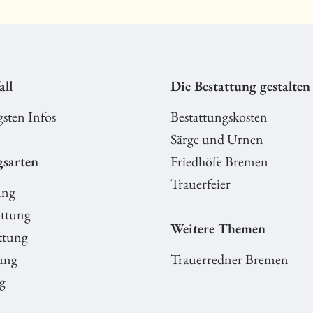
all
Die Bestattung gestalten
gsten Infos
Bestattungskosten
Särge und Urnen
gsarten
Friedhöfe Bremen
Trauerfeier
ung
ttung
Weitere Themen
ttung
ung
Trauerredner Bremen
g