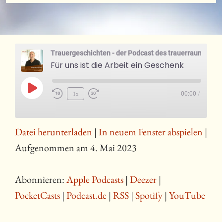
« Alle Podcasts
Trauergeschichten - der Podcast des trauerraum Bremen
Für uns ist die Arbeit ein Geschenk
Play
1x
00:00
/
Episode
Datei herunterladen
|
In neuem Fenster abspielen
|
Aufgenommen am 4. Mai 2023
Abonnieren:
Apple Podcasts
|
Deezer
|
PocketCasts
|
Podcast.de
|
RSS
|
Spotify
|
YouTube