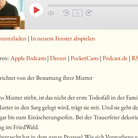
Play
1x
Episode
runterladen
|
In neuem Fenster abspielen
ren:
Apple Podcasts
|
Deezer
|
PocketCasts
|
Podcast.de
|
R
richtet von der Bestattung ihrer Mutter
s Mutter stirbt, ist das nicht der erste Todesfall in der Fam
Mutter in den Sarg gelegt wird, trägt sie mit. Und sie geht
gar bis zum Einäscherungsofen. Bei der Trauerfeier dekorier
ng im FriedWald.
berrascht hat in dem ganze Prozess? Wie sich Verstorbene 