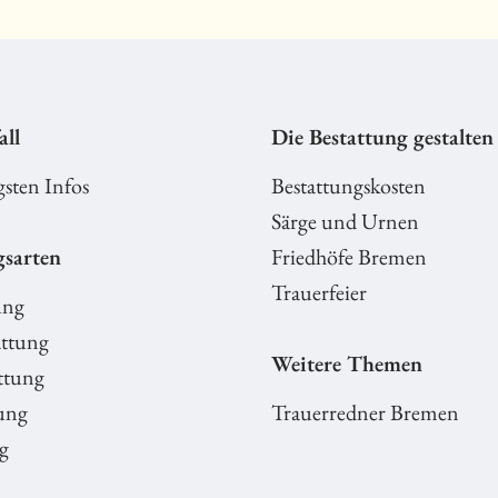
all
Die Bestattung gestalten
gsten Infos
Bestattungskosten
Särge und Urnen
gsarten
Friedhöfe Bremen
Trauerfeier
ung
ttung
Weitere Themen
ttung
ung
Trauerredner Bremen
g