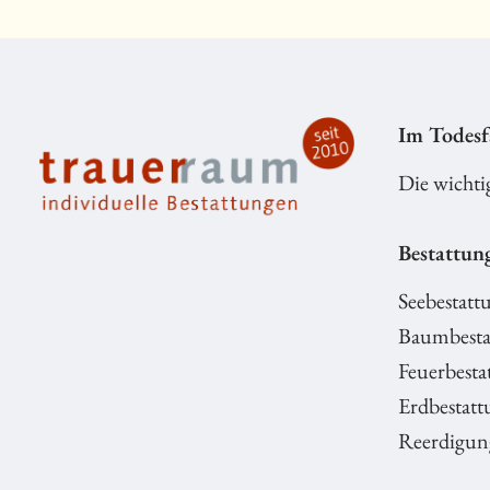
Im Todesf
Die wichti
Bestattun
Seebestatt
Baumbesta
Feuerbesta
Erdbestatt
Reerdigun