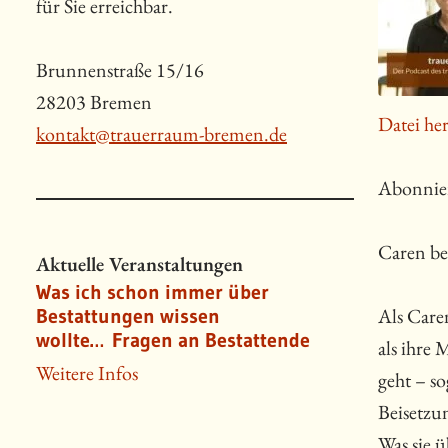
für Sie erreichbar.
Brunnenstraße 15/16
28203 Bremen
Datei he
kontakt@trauerraum-bremen.de
Abonnie
Caren be
Aktuelle Veranstaltungen
Was ich schon immer über
Als Caren
Bestattungen wissen
wollte… Fragen an Bestattende
als ihre 
Weitere Infos
geht – so
Beisetzu
Was sie ü